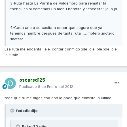
3-Ruta hasta La Parrilla de Valdemoro para rematar la
faena.Eso si comemos un menú baratito y "escasito" ja,ja,ja.
4-Cada uno a su casita a cenar que seguro que ya
tenemos hambre después de tanta ruta.......:motero :motero
:motero
Esa ruta me encanta, jeje. contar conmigo :ole :ole :ole :ole :ole
:ole :ole
oscarsd125
Publicado
8 de Enero del 2012
fede que tu me digas eso con lo poco que comiste la ultima
fededb dijo:
Pako-30 dijo: