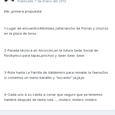
Publicado
7 de Enero del 2012
Kiki ,primera propuesta:
1-Lugar de encuentro:Móstoles,zafarrancho de Porras y churros
en la plaza de toros.
2-Parada técnica en Alcorcón,en la futura Sede Social de
Forokymco para tapas,pinchos y :beer :beer :beer .
3-Ruta hasta La Parrilla de Valdemoro para rematar la faena.Eso
si comemos un menú baratito y "escasito" ja,ja,ja.
4-Cada uno a su casita a cenar que seguro que ya tenemos
hambre después de tanta ruta.......:motero :motero :motero