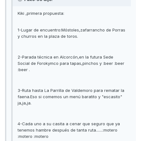
Kiki ,primera propuesta:
1-Lugar de encuentro:Móstoles,zafarrancho de Porras
y churros en la plaza de toros.
2-Parada técnica en Alcorcón,en la futura Sede
Social de Forokymco para tapas,pinchos y :beer :beer
:beer .
3-Ruta hasta La Parrilla de Valdemoro para rematar la
faena.Eso si comemos un menú baratito y "escasito"
ja,ja,ja.
4-Cada uno a su casita a cenar que seguro que ya
tenemos hambre después de tanta ruta.......:motero
:motero :motero