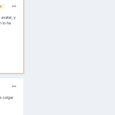
es
 avatar, y
n lo ha
e colgar