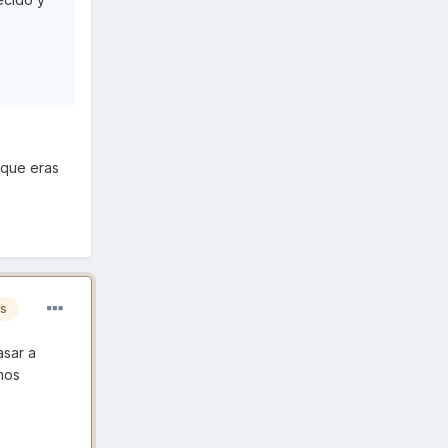
 que eras
es
asar a
mos