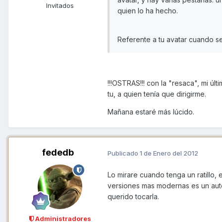
Invitados
quien lo ha hecho.
Referente a tu avatar cuando s
!!!OSTRAS!!! con la "resaca", mi úl
tu, a quien tenía que dirigirme.
Mañana estaré más lúcido.
fededb
Publicado
1 de Enero del 2012
Lo mirare cuando tenga un ratillo,
versiones mas modernas es un aute
querido tocarla.
Administradores