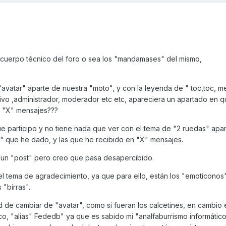
al cuerpo técnico del foro o sea los "mandamases" del mismo,
 "avatar" aparte de nuestra "moto", y con la leyenda de " toc,toc, 
tivo ,administrador, moderador etc etc, apareciera un apartado en 
n "X" mensajes???
ue participo y no tiene nada que ver con el tema de "2 ruedas" apa
" que he dado, y las que he recibido en "X" mensajes.
n un "post" pero creo que pasa desapercibido.
 tema de agradecimiento, ya que para ello, están los "emoticonos
 "birras".
ad de cambiar de "avatar", como si fueran los calcetines, en cambio 
co, "alias" Fededb" ya que es sabido mi "analfaburrismo informático"