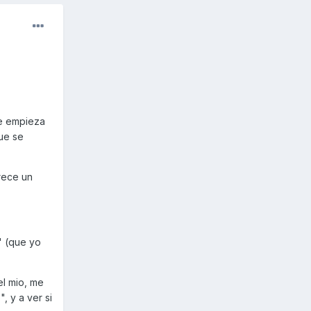
me empieza
que se
rece un
" (que yo
el mio, me
, y a ver si