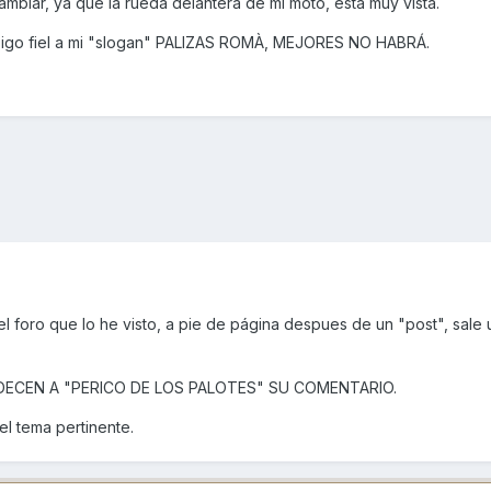
mbiar, ya que la rueda delantera de mi moto, está muy vista.
sigo fiel a mi "slogan" PALIZAS ROMÀ, MEJORES NO HABRÁ.
 foro que lo he visto, a pie de página despues de un "post", sale 
DECEN A "PERICO DE LOS PALOTES" SU COMENTARIO.
el tema pertinente.