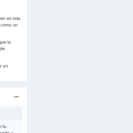
ien es más
n como un
que la
 de
e yo
n tu
ecido y