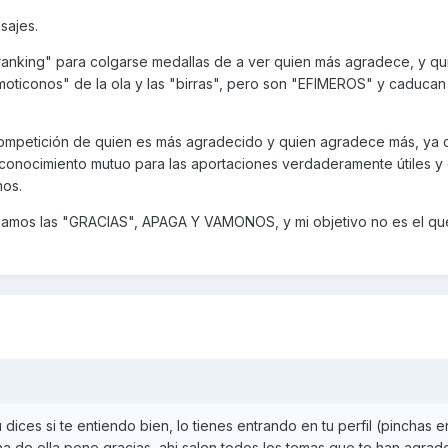
sajes.
ranking" para colgarse medallas de a ver quien más agradece, y qu
emoticonos" de la ola y las "birras", pero son "EFIMEROS" y caduca
mpetición de quien es más agradecido y quien agradece más, ya 
reconocimiento mutuo para las aportaciones verdaderamente útiles y
hos.
 damos las "GRACIAS", APAGA Y VAMONOS, y mi objetivo no es el qu
dices si te entiendo bien, lo tienes entrando en tu perfil (pinchas e
una de ella pone gracias, ahi salen todos los temas que te han agrad