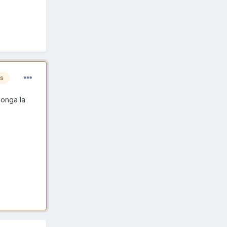
es
ponga la