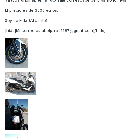
Va toda original, en la foto sale con escape pero ya no lo lleva.
El precio es de 3800 euros.
Soy de Elda (Alicante)
[hide]Mi correo es abelpalao1987@gmail.com[/hide]