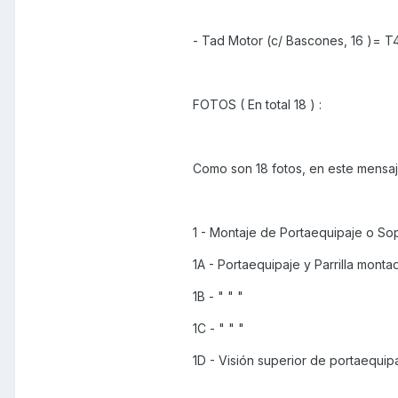
- Tad Motor (c/ Bascones, 16 )= T
FOTOS ( En total 18 ) :
Como son 18 fotos, en este mensaj
1 - Montaje de Portaequipaje o Sop
1A - Portaequipaje y Parrilla mont
1B - " " "
1C - " " "
1D - Visión superior de portaequipaj