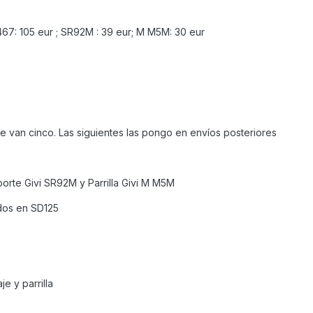
467: 105 eur ; SR92M : 39 eur; M M5M: 30 eur
e van cinco. Las siguientes las pongo en envíos posteriores
orte Givi SR92M y Parrilla Givi M M5M
ados en SD125
e y parrilla