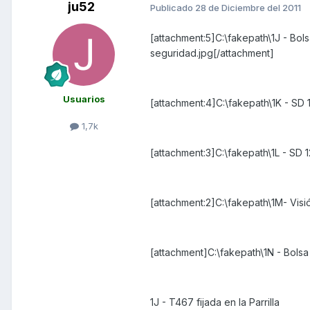
ju52
Publicado
28 de Diciembre del 2011
[attachment:5]C:\fakepath\1J - Bolsa
seguridad.jpg[/attachment]
Usuarios
[attachment:4]C:\fakepath\1K - SD 
1,7k
[attachment:3]C:\fakepath\1L - SD 
[attachment:2]C:\fakepath\1M- Visi
[attachment]C:\fakepath\1N - Bolsa
1J - T467 fijada en la Parrilla