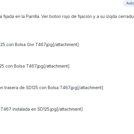
Aut
 fijada en la Parrilla. Ver boton rojo de fijación y a su izqda cerrad
125 con Bolsa Givi T467.jpg[/attachment]
125 con Bolsa T467.jpg[/attachment]
ón trasera de SD125 con Bolsa T467.jpg[/attachment]
 T467 instalada en SD125.jpg[/attachment]