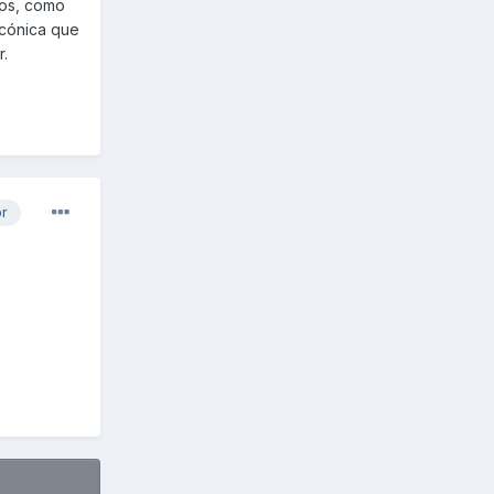
los, como
 cónica que
r.
or