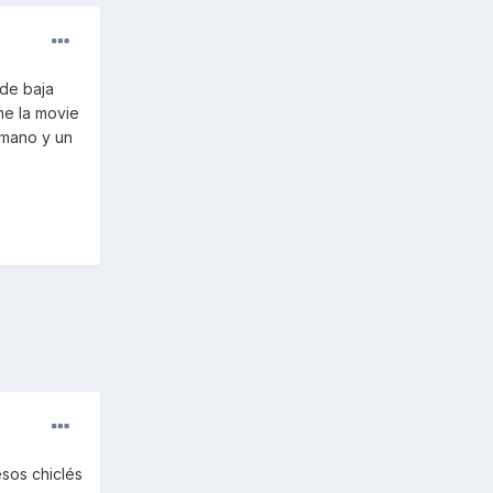
 de baja
ne la movie
emano y un
esos chiclés