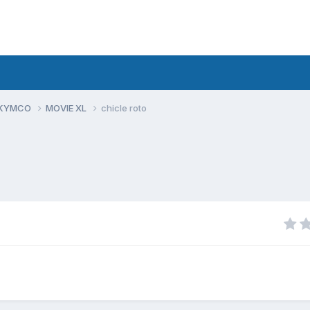
 KYMCO
MOVIE XL
chicle roto