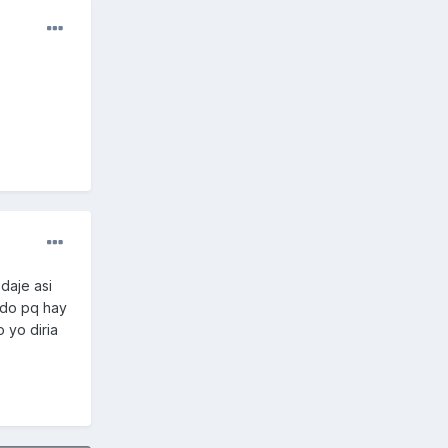
daje asi
ndo pq hay
 yo diria