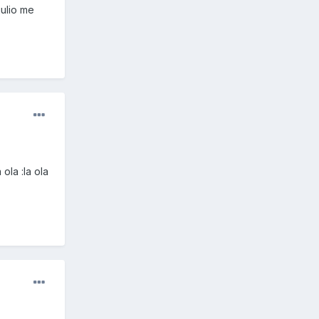
ulio me
ola :la ola