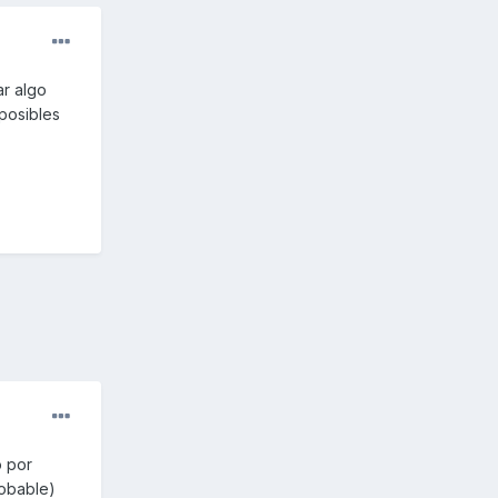
r algo
posibles
o por
robable)