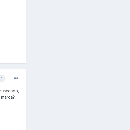
or
 buscando,
 marca?.