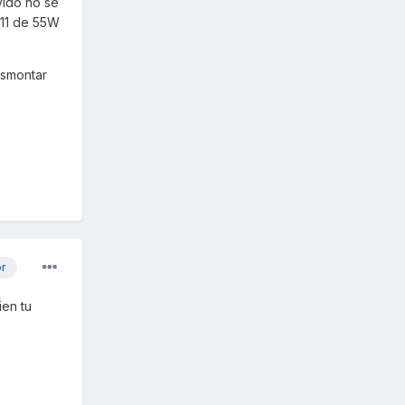
vido no se
H11 de 55W
esmontar
or
ien tu