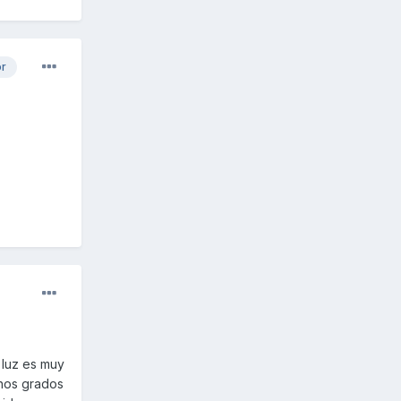
or
 luz es muy
chos grados