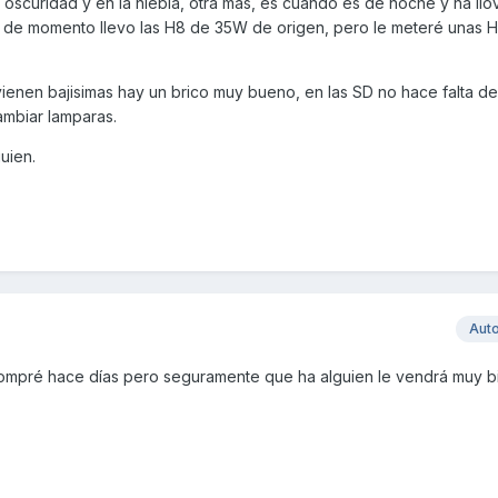
a oscuridad y en la niebla, otra mas, es cuando es de noche y ha llo
 y de momento llevo las H8 de 35W de origen, pero le meteré unas 
 vienen bajisimas hay un brico muy bueno, en las SD no hace falta d
cambiar lamparas.
uien.
Aut
 compré hace días pero seguramente que ha alguien le vendrá muy b