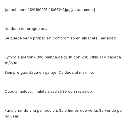
[attachment:4]20160215_110652-1.jpg[/attachment]
No dude en preguntar...
Se puede ver y probar sin compromiso en albacete. Seriedad
Kymco superdink 300 blanca de 2010 con 26000km. ITV pasada
15/2/16
Siempre guardada en garaje. Cuidada al máximo.
Cúpula malossi, maleta shad sh39 con respaldo...
Funcionando a la perfección. Solo tienes que verla. Se vende por
no usar.