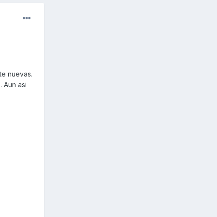
nte nuevas.
. Aun asi