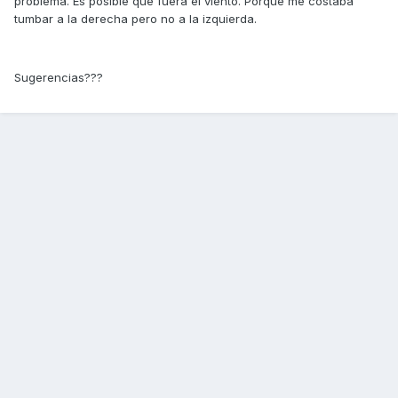
problema. Es posible que fuera el viento. Porque me costaba
tumbar a la derecha pero no a la izquierda.
Sugerencias???