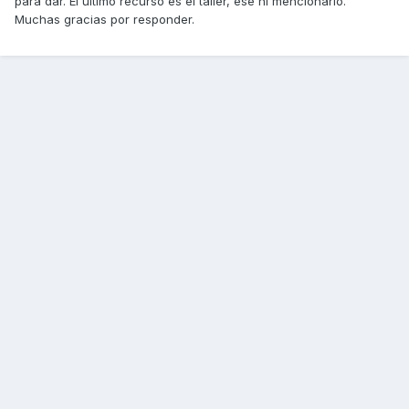
para dar. El ultimo recurso es el taller, ese ni mencionarlo.
Muchas gracias por responder.