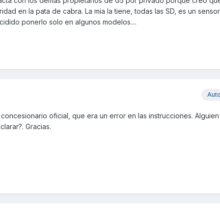
tacta con los demás propietarios de G5 por privado porque creo que
dad en la pata de cabra. La mia la tiene, todas las SD, es un senso
dido ponerlo solo en algunos modelos....
Aut
 concesionario oficial, que era un error en las instrucciones. Alguie
larar?. Gracias.