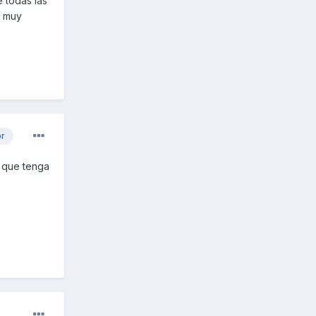
 todas las
r muy
or
n que tenga