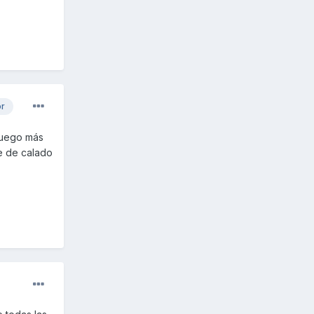
or
 luego más
ue de calado