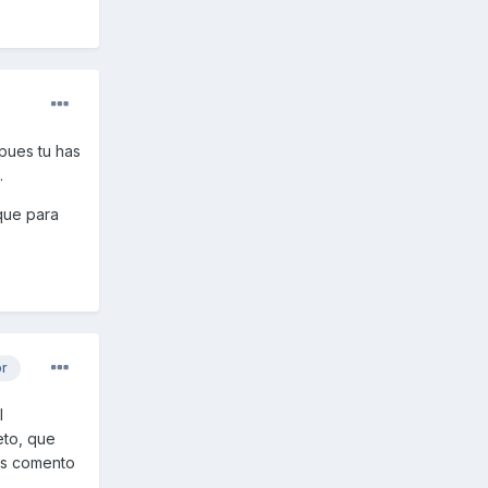
 pues tu has
.
que para
or
l
eto, que
 os comento