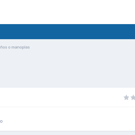
uños o manoplas
to