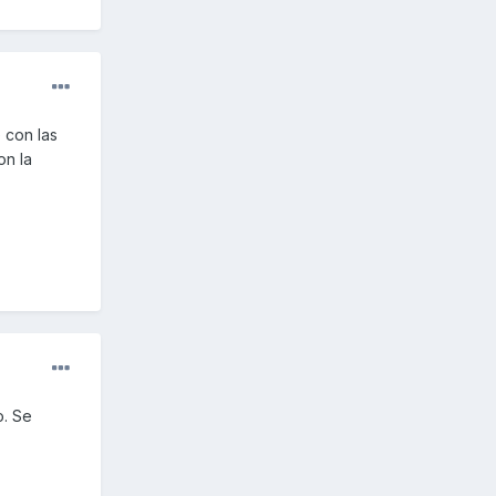
 con las
on la
o. Se