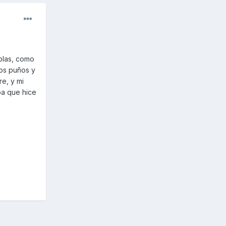
plas, como
los puños y
re, y mi
ba que hice