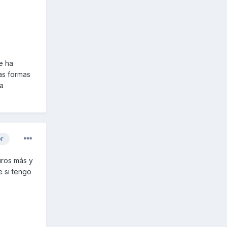
e ha
as formas
la
or
uros más y
e si tengo