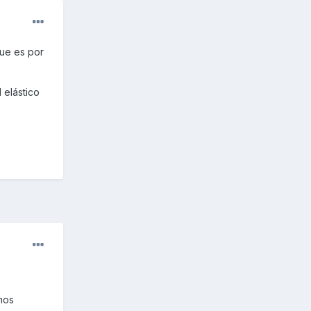
ue es por
 elástico
nos