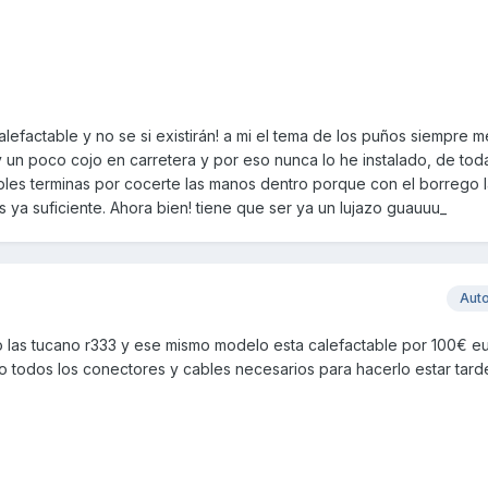
factable y no se si existirán! a mi el tema de los puños siempre m
un poco cojo en carretera y por eso nunca lo he instalado, de tod
bles terminas por cocerte las manos dentro porque con el borrego 
s ya suficiente. Ahora bien! tiene que ser ya un lujazo guauuu_
Aut
go las tucano r333 y ese mismo modelo esta calefactable por 100€ e
o todos los conectores y cables necesarios para hacerlo estar tard