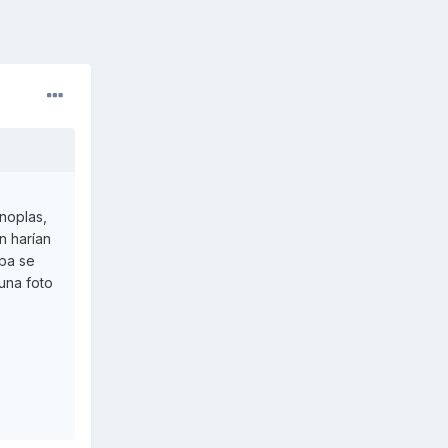
noplas,
n harían
iba se
 una foto