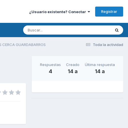
Registrar
¿Usuario existente? Conectar
S CERCA GUARDABARROS
Toda la actividad
Respuestas
Creado
Última respuesta
4
14 a
14 a