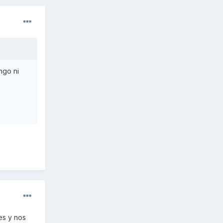
ngo ni
es y nos