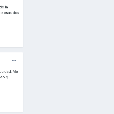
de la
que esas dos
locidad. Me
reo q