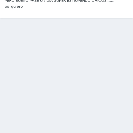
PERO BUENO PASE UN DIA SUPER ESTIUPENDO CHICOS........
os_quiero