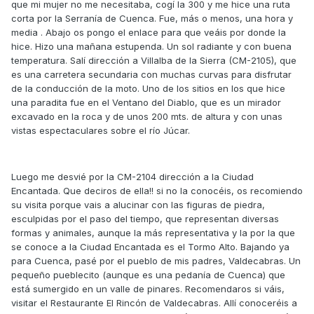
que mi mujer no me necesitaba, cogí la 300 y me hice una ruta
corta por la Serranía de Cuenca. Fue, más o menos, una hora y
media . Abajo os pongo el enlace para que veáis por donde la
hice. Hizo una mañana estupenda. Un sol radiante y con buena
temperatura. Salí dirección a Villalba de la Sierra (CM-2105), que
es una carretera secundaria con muchas curvas para disfrutar
de la conducción de la moto. Uno de los sitios en los que hice
una paradita fue en el Ventano del Diablo, que es un mirador
excavado en la roca y de unos 200 mts. de altura y con unas
vistas espectaculares sobre el río Júcar.
Luego me desvié por la CM-2104 dirección a la Ciudad
Encantada. Que deciros de ella!! si no la conocéis, os recomiendo
su visita porque vais a alucinar con las figuras de piedra,
esculpidas por el paso del tiempo, que representan diversas
formas y animales, aunque la más representativa y la por la que
se conoce a la Ciudad Encantada es el Tormo Alto. Bajando ya
para Cuenca, pasé por el pueblo de mis padres, Valdecabras. Un
pequeño pueblecito (aunque es una pedanía de Cuenca) que
está sumergido en un valle de pinares. Recomendaros si váis,
visitar el Restaurante El Rincón de Valdecabras. Allí conoceréis a