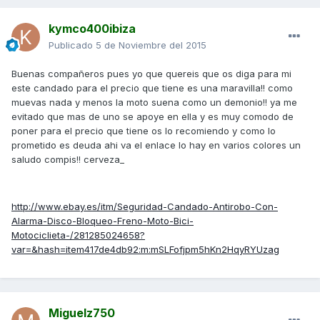
kymco400ibiza
Publicado
5 de Noviembre del 2015
Buenas compañeros pues yo que quereis que os diga para mi
este candado para el precio que tiene es una maravilla!! como
muevas nada y menos la moto suena como un demonio!! ya me
evitado que mas de uno se apoye en ella y es muy comodo de
poner para el precio que tiene os lo recomiendo y como lo
prometido es deuda ahi va el enlace lo hay en varios colores un
saludo compis!! cerveza_
http://www.ebay.es/itm/Seguridad-Candado-Antirobo-Con-
Alarma-Disco-Bloqueo-Freno-Moto-Bici-
Motociclieta-/281285024658?
var=&hash=item417de4db92:m:mSLFofjpm5hKn2HqyRYUzag
Miguelz750