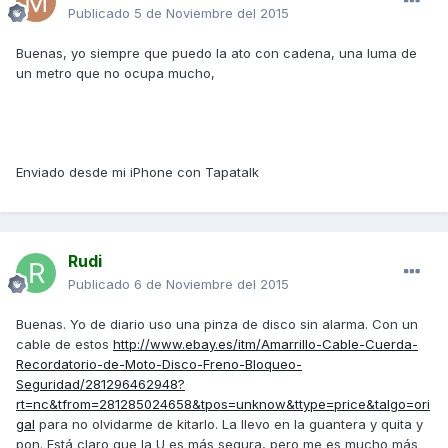
Publicado
5 de Noviembre del 2015
Buenas, yo siempre que puedo la ato con cadena, una luma de
un metro que no ocupa mucho,
Enviado desde mi iPhone con Tapatalk
Rudi
Publicado
6 de Noviembre del 2015
Buenas. Yo de diario uso una pinza de disco sin alarma. Con un
cable de estos
http://www.ebay.es/itm/Amarrillo-Cable-Cuerda-
Recordatorio-de-Moto-Disco-Freno-Bloqueo-
Seguridad/281296462948?
rt=nc&tfrom=281285024658&tpos=unknow&ttype=price&talgo=ori
gal
para no olvidarme de kitarlo. La llevo en la guantera y quita y
pon. Está claro que la U es más segura, pero me es mucho más