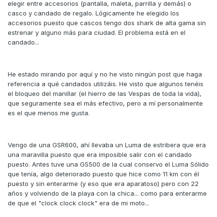
elegir entre accesorios (pantalla, maleta, parrilla y demás) o
casco y candado de regalo. Lógicamente he elegido los
accesorios puesto que cascos tengo dos shark de alta gama sin
estrenar y alguno más para ciudad. El problema está en el
candado...
He estado mirando por aquí y no he visto ningún post que haga
referencia a qué candados utilizáis. He visto que algunos tenéis
el bloqueo del manillar (el hierro de las Vespas de toda la vida),
que seguramente sea el más efectivo, pero a mí personalmente
es el que menos me gusta.
Vengo de una GSR600, ahí llevaba un Luma de estribera que era
una maravilla puesto que era imposible salir con el candado
puesto. Antes tuve una GS500 de la cual conservo el Luma Sólido
que tenía, algo deteriorado puesto que hice como 11 km con él
puesto y sin enterarme (y eso que era aparatoso) pero con 22
años y volviendo de la playa con la chica... como para enterarme
de que el "clock clock clock" era de mi moto...