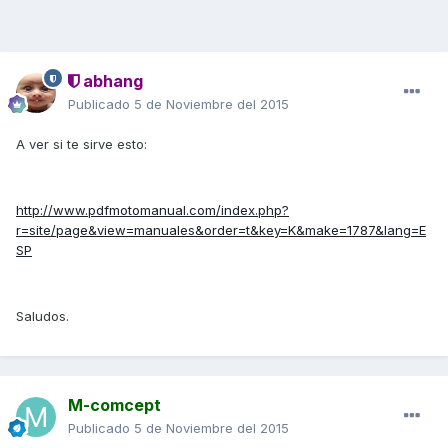
abhang
Publicado
5 de Noviembre del 2015
A ver si te sirve esto:
http://www.pdfmotomanual.com/index.php?
r=site/page&view=manuales&order=t&key=K&make=1787&lang=E
SP
Saludos.
M-comcept
Publicado
5 de Noviembre del 2015