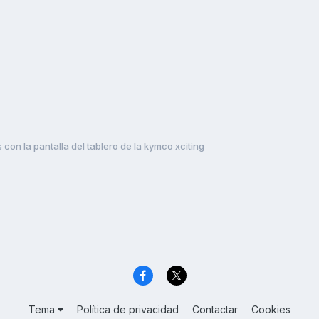
con la pantalla del tablero de la kymco xciting
Tema
Política de privacidad
Contactar
Cookies