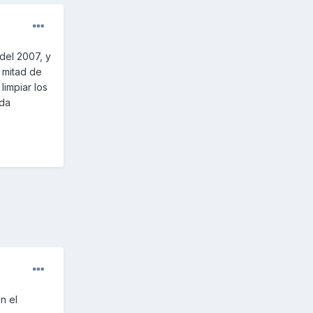
del 2007, y
a mitad de
limpiar los
uda
n el