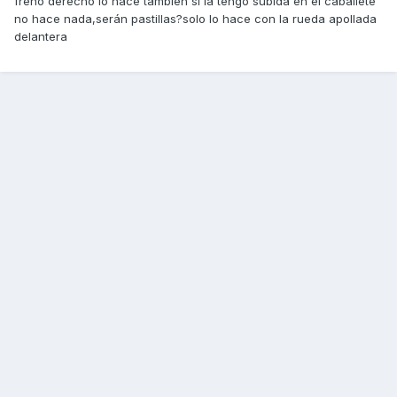
freno derecho lo hace también si la tengo subida en el caballete
no hace nada,serán pastillas?solo lo hace con la rueda apollada
delantera