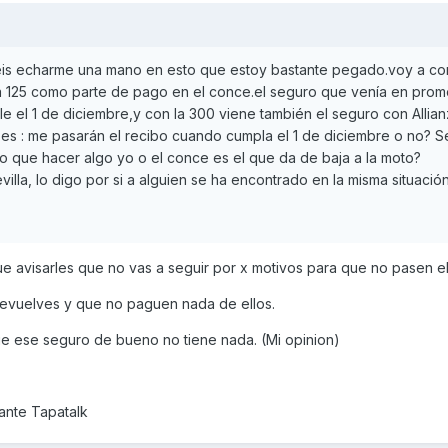
éis echarme una mano en esto que estoy bastante pegado.voy a c
da 125 como parte de pago en el conce.el seguro que venía en pro
le el 1 de diciembre,y con la 300 viene también el seguro con Allian
a es : me pasarán el recibo cuando cumpla el 1 de diciembre o no? 
o que hacer algo yo o el conce es el que da de baja a la moto?
illa, lo digo por si a alguien se ha encontrado en la misma situación
e avisarles que no vas a seguir por x motivos para que no pasen el
 devuelves y que no paguen nada de ellos.
e ese seguro de bueno no tiene nada. (Mi opinion)
nte Tapatalk