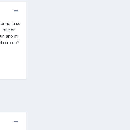
arme la sd
l primer
 un año mi
l otro no?