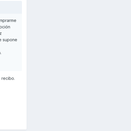
omprarme
moción
z
Se supone
.
 recibo.