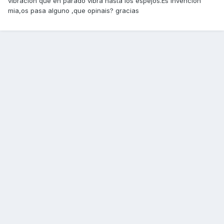
vibracion que en parado vibra hasta los espejos.Es invencion
mia,os pasa alguno ,que opinais? gracias