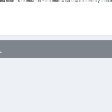
ña mete " si te entra " la mano entre la carcasa de la moto y la bate
s.