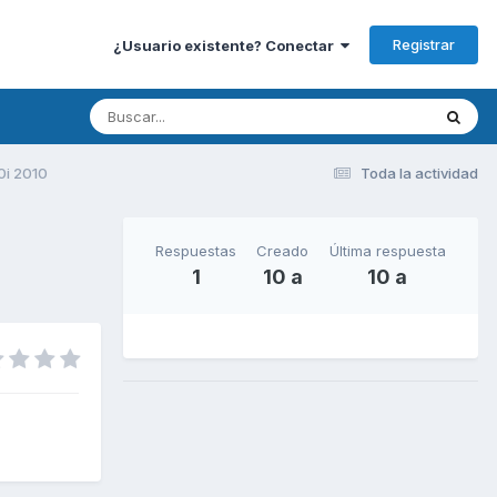
Registrar
¿Usuario existente? Conectar
0i 2010
Toda la actividad
Respuestas
Creado
Última respuesta
1
10 a
10 a