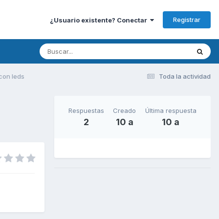
Registrar
¿Usuario existente? Conectar
con leds
Toda la actividad
Respuestas
Creado
Última respuesta
2
10 a
10 a