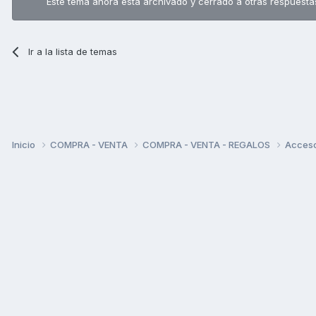
Este tema ahora está archivado y cerrado a otras respuesta
Ir a la lista de temas
Inicio
COMPRA - VENTA
COMPRA - VENTA - REGALOS
Acceso