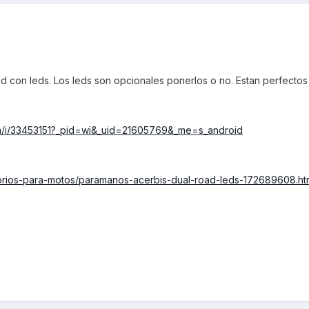
 con leds. Los leds son opcionales ponerlos o no. Estan perfectos 
om/i/33453151?_pid=wi&_uid=21605769&_me=s_android
sorios-para-motos/paramanos-acerbis-dual-road-leds-172689608.ht