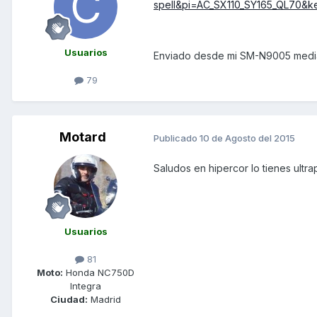
spell&pi=AC_SX110_SY165_QL70&k
Usuarios
Enviado desde mi SM-N9005 media
79
Motard
Publicado
10 de Agosto del 2015
Saludos en hipercor lo tienes ultra
Usuarios
81
Moto:
Honda NC750D
Integra
Ciudad:
Madrid