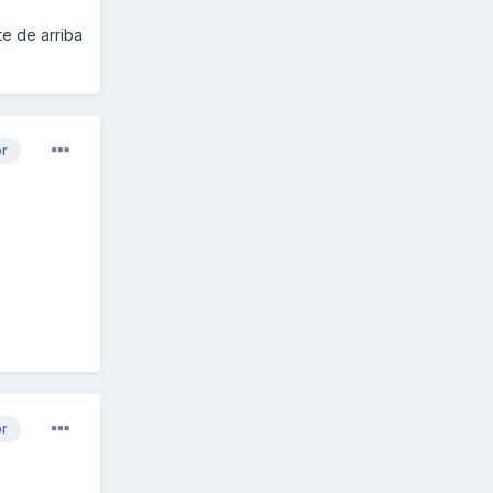
te de arriba
or
or