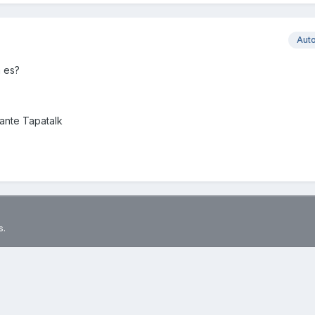
Aut
 es?
nte Tapatalk
s.