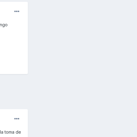
engo
 la toma de