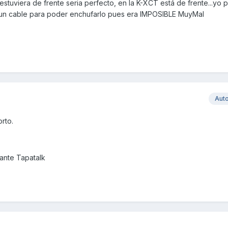
estuviera de frente seria perfecto, en la K-XCT está de frente...yo 
un cable para poder enchufarlo pues era IMPOSIBLE MuyMal
Aut
rto.
nte Tapatalk