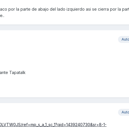
 saco por la parte de abajo del lado izquierdo asi se cierra por la par
e..
Aut
nte Tapatalk
Aut
00LVTW0JS/ref=mp_s_a_1_sc_1?qid=1439240730&sr=8-1-