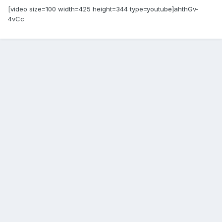
[video size=100 width=425 height=344 type=youtube]ahthGv-
4vCc