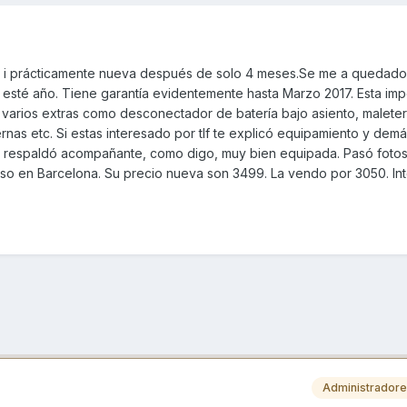
5 i prácticamente nueva después de solo 4 meses.Se me a quedad
e esté año. Tiene garantía evidentemente hasta Marzo 2017. Esta im
 varios extras como desconectador de batería bajo asiento, malete
piernas etc. Si estas interesado por tlf te explicó equipamiento y de
nas, respaldó acompañante, como digo, muy bien equipada. Pasó foto
so en Barcelona. Su precio nueva son 3499. La vendo por 3050. In
Administrador