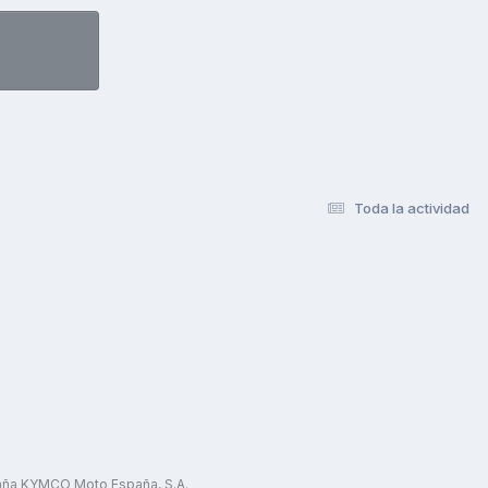
Toda la actividad
paña KYMCO Moto España, S.A.