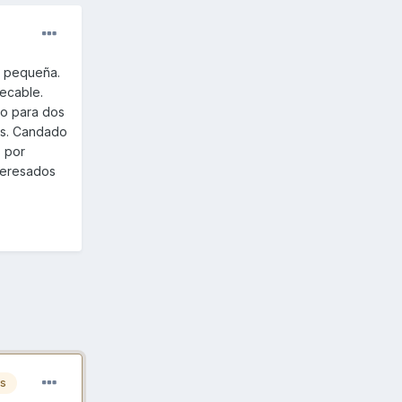
o pequeña.
pecable.
ro para dos
más. Candado
s por
teresados
es