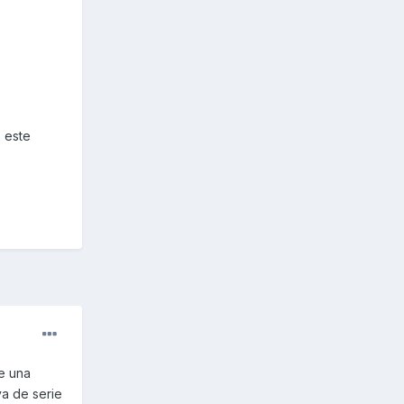
 este
e una
va de serie