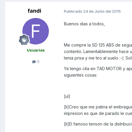
fandi
Publicado
24 de Junio del 2015
Buenos dias a todos,
Me compre la SD 125 ABS de segun
Usuarios
contento. Lamentablemente hace u
tenia prisa y me tiro al suelo :-(. S
5
Ya tengo cita en TAD MOTOR y apr
siguientes cosas:
[ul]
[li]Creo que me patina el embrague
impresion es que de parado le cues
[li]El famoso tenson de la distribu