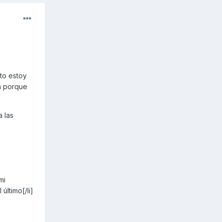
to estoy
a porque
 las
mi
ltimo[/li]