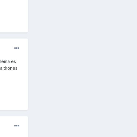
blema es
a tirones