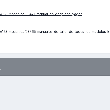
hp/123-mecanica/55471-manual-de-despiece-yager
hp/123-mecanica/23765-manuales-de-taller-de-todos-los-modelos-
s.