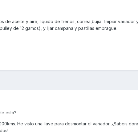
ros de aceite y aire, liquido de frenos, correa,bujia, limpiar variador 
pulley de 12 gamos), y lijar campana y pastillas embrague.
de está?
0.000kms. He visto una llave para desmontar el variador. ¿Sabeis do
odos!