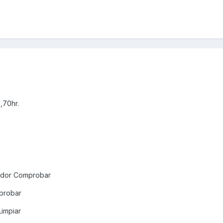
,70hr.
rador Comprobar
probar
Limpiar