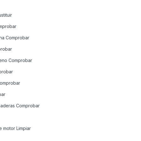
stituir
omprobar
ena Comprobar
probar
freno Comprobar
probar
 Comprobar
bar
razaderas Comprobar
te motor Limpiar