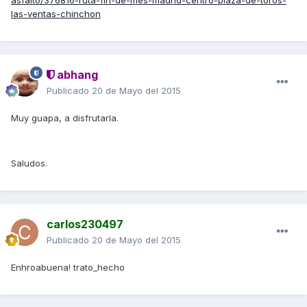
asfalto/376816-ruta-fin-de-mes-madrid-centro-plaza-de-toros-
las-ventas-chinchon
abhang
Publicado
20 de Mayo del 2015
Muy guapa, a disfrutarla.
Saludos.
carlos230497
Publicado
20 de Mayo del 2015
Enhroabuena! trato_hecho