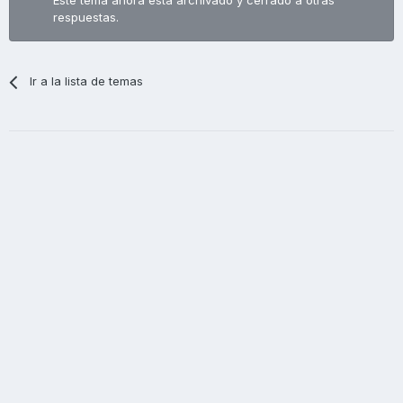
Este tema ahora está archivado y cerrado a otras
respuestas.
Ir a la lista de temas