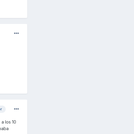
or
 a los 10
upaba