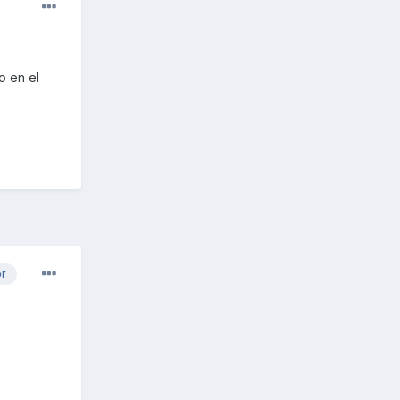
o en el
or