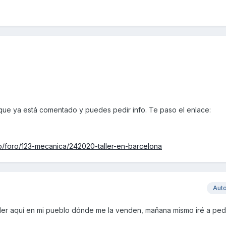
 que ya está comentado y puedes pedir info. Te paso el enlace:
p/foro/123-mecanica/242020-taller-en-barcelona
Aut
ller aquí en mi pueblo dónde me la venden, mañana mismo iré a pedi