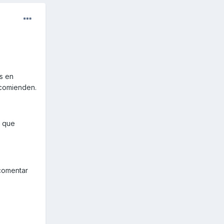
s en
ecomienden.
s que
 comentar