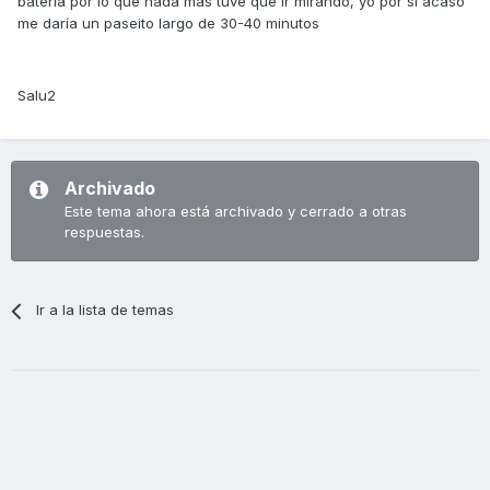
batería por lo que nada mas tuve que ir mirando, yo por si acaso
me daría un paseito largo de 30-40 minutos
Salu2
Archivado
Este tema ahora está archivado y cerrado a otras
respuestas.
Ir a la lista de temas