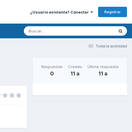
Registrar
¿Usuario existente? Conectar
Toda la actividad
Respuestas
Creado
Última respuesta
0
11 a
11 a