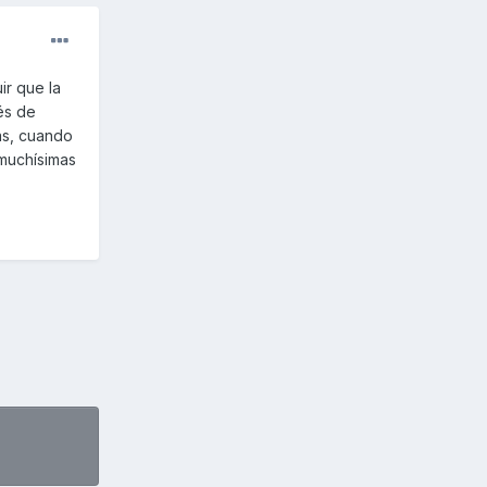
ir que la
és de
uas, cuando
muchísimas