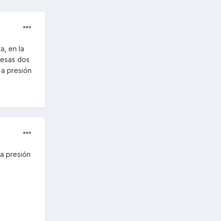
a, en la
 esas dos
 a presión
ga presión