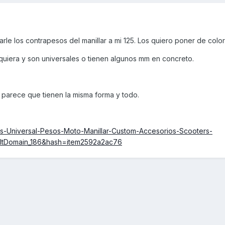
le los contrapesos del manillar a mi 125. Los quiero poner de color 
lquiera y son universales o tienen algunos mm en concreto.
 parece que tienen la misma forma y todo.
os-Universal-Pesos-Moto-Manillar-Custom-Accesorios-Scooters-
ltDomain_186&hash=item2592a2ac76