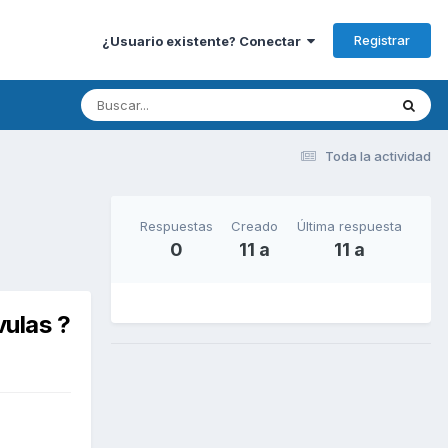
Registrar
¿Usuario existente? Conectar
Toda la actividad
Respuestas
Creado
Última respuesta
0
11 a
11 a
vulas ?