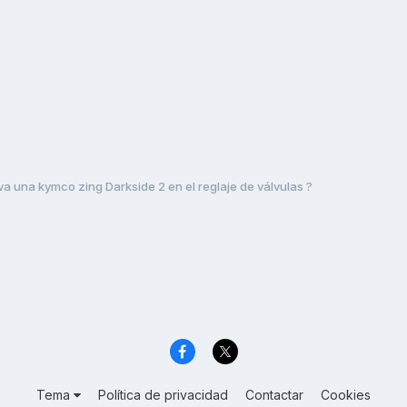
a una kymco zing Darkside 2 en el reglaje de válvulas ?
Tema
Política de privacidad
Contactar
Cookies