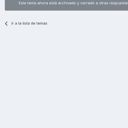
Este tema ahora está archivado y cerrado a otras respuesta
Ir a la lista de temas