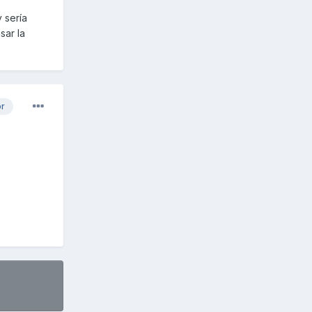
 sería
sar la
or