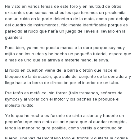
He visto en varios temas de este foro y en multitud de otros
existentes que somos muchos los que tenemos un problemita
con un ruido en la parte delantera de la moto, como por debajo
del cuadro de instrumentos, fácilmente identificable porque es
parecido al ruido que haría un juego de llaves al llevarlo en la
guantera.
Pues bien, yo me he puesto manos a la obra porque soy muy
mijita con los ruidos y he hecho un pequeño tutorial, espero que
a mas de uno que se atreva a meterle mano, le sirva.
El ruido en cuestión viene de la barra o tetón que hace el
bloqueo de la dirección, que sale del conjunto de la cerradura y
llega hasta la barra de dirección por el interior de un tubo.
Ese tetón es metálico, sin forrar (fallo tremendo, señores de
kymco) y al vibrar con el motor y los baches se produce el
molesto ruidito.
Yo lo que he hecho es forrarlo de cinta aislante y hacerle un
pequeño tope con cinta aislante para que al quedar recogido,
tenga la menor holgura posible, como veréis a continuación.
Bueno, una vez desmontado todo el frontal y quitada la cogida