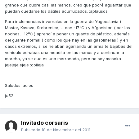
grande que cubre casi las manos, creo que podré aguantar que
puedan quedarse los dátiles acurrucados. :aplausos
Para inclemencias invernales en la guerra de Yugoeslavia (
Mostar, Kosovo, Srebrenica, ... con -17ºC ) y Afganistan ( por las
noches, -12ºC ) aprendí a poner un guante de plástico, además
del guante normal ( como los que hay en las gasolineras ) y en
casos extremos, si se helaban agarrando un arma te bajabas del
vehículo echabas una meadita en las manos y a continuar la
marcha, ya se que es una marranada, pero no soy masoka
jejejejejejeje :colleja
Saludos :adios
ju52
Invitado corsaris
Publicado
18 de Noviembre del 2011