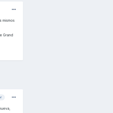
os mismos
de Grand
or
nueva,