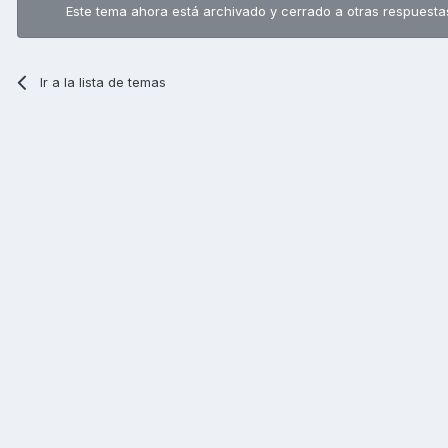
Este tema ahora está archivado y cerrado a otras respuesta
Ir a la lista de temas