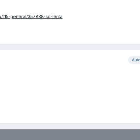
p/115-general/357838-sd-lenta
Aut