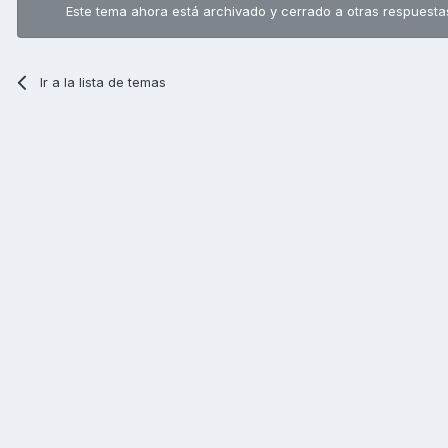
Este tema ahora está archivado y cerrado a otras respuesta
Ir a la lista de temas