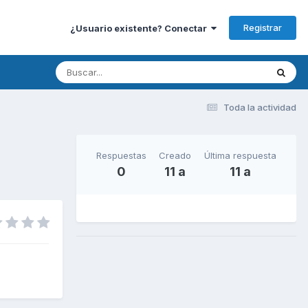
Registrar
¿Usuario existente? Conectar
Toda la actividad
Respuestas
Creado
Última respuesta
0
11 a
11 a