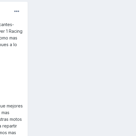
cantes-
wer 1 Racing
 como mas
pues a lo
que mejores
s mas
stras motos
 repartir
omos mas