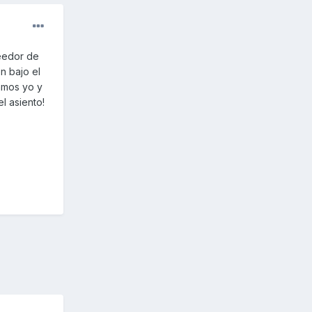
eedor de
n bajo el
tamos yo y
l asiento!