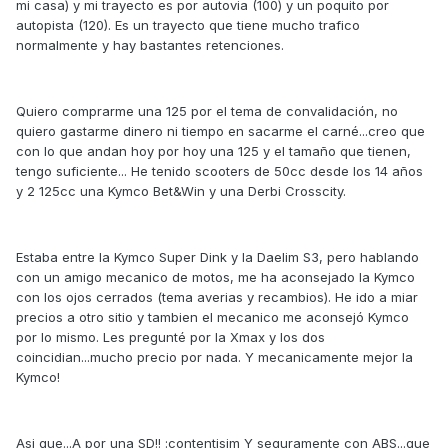
mi casa) y mi trayecto es por autovia (100) y un poquito por
autopista (120). Es un trayecto que tiene mucho trafico
normalmente y hay bastantes retenciones.
Quiero comprarme una 125 por el tema de convalidación, no
quiero gastarme dinero ni tiempo en sacarme el carné...creo que
con lo que andan hoy por hoy una 125 y el tamaño que tienen,
tengo suficiente... He tenido scooters de 50cc desde los 14 años
y 2 125cc una Kymco Bet&Win y una Derbi Crosscity.
Estaba entre la Kymco Super Dink y la Daelim S3, pero hablando
con un amigo mecanico de motos, me ha aconsejado la Kymco
con los ojos cerrados (tema averias y recambios). He ido a miar
precios a otro sitio y tambien el mecanico me aconsejó Kymco
por lo mismo. Les pregunté por la Xmax y los dos
coincidian...mucho precio por nada. Y mecanicamente mejor la
Kymco!
Asi que...A por una SD!! :contentisim Y seguramente con ABS...que