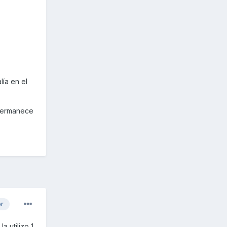
lía en el
o permanece
or
a utilizo 1