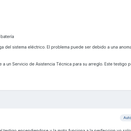
 batería
rga del sistema eléctrico. El problema puede ser debido a una anoma
ase a un Servicio de Asistencia Técnica para su arreglo. Este testig
Aut
 testigo encendiendose y la moto funciona a la perfeccion,yo solo l