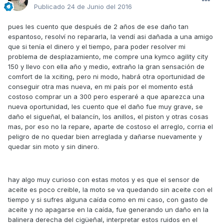
Publicado
24 de Junio del 2016
pues les cuento que después de 2 años de ese daño tan
espantoso, resolví no repararla, la vendí asi dañada a una amigo
que si tenía el dinero y el tiempo, para poder resolver mi
problema de desplazamiento, me compre una kymco agility city
150 y llevo con ella año y medio, extraño la gran sensación de
comfort de la xciting, pero ni modo, habrá otra oportunidad de
conseguir otra mas nueva, en mi país por el momento está
costoso comprar un a 300 pero esperaré a que aparezca una
nueva oportunidad, les cuento que el daño fue muy grave, se
daño el sigueñal, el balancín, los anillos, el piston y otras cosas
mas, por eso no la repare, aparte de costoso el arreglo, corria el
peligro de no quedar bien arreglada y dañarse nuevamente y
quedar sin moto y sin dinero.
hay algo muy curioso con estas motos y es que el sensor de
aceite es poco creible, la moto se va quedando sin aceite con el
tiempo y si sufres alguna caída como en mi caso, con gasto de
aceite y no apagarse en la caída, fue generando un daño en la
balinera derecha del cigüeñal, interpretar estos ruidos en el