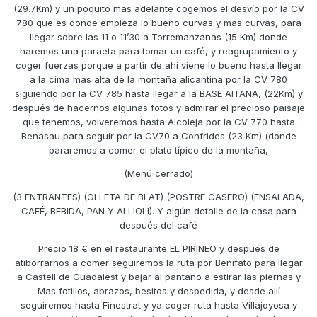
(29.7Km) y un poquito mas adelante cogemos el desvío por la CV
780 que es donde empieza lo bueno curvas y mas curvas, para
llegar sobre las 11 o 11’30 a Torremanzanas (15 Km) donde
haremos una paraeta para tomar un café, y reagrupamiento y
coger fuerzas porque a partir de ahí viene lo bueno hasta llegar
a la cima mas alta de la montaña alicantina por la CV 780
siguiendo por la CV 785 hasta llegar a la BASE AITANA, (22Km) y
después de hacernos algunas fotos y admirar el precioso paisaje
que tenemos, volveremos hasta Alcoleja por la CV 770 hasta
Benasau para seguir por la CV70 a Confrides (23 Km) (donde
pararemos a comer el plato típico de la montaña,
(Menú cerrado)
(3 ENTRANTES) (OLLETA DE BLAT) (POSTRE CASERO) (ENSALADA,
CAFÉ, BEBIDA, PAN Y ALLIOLI). Y algún detalle de la casa para
después del café
Precio 18 € en el restaurante EL PIRINEO y después de
atiborrarnos a comer seguiremos la ruta por Benifato para llegar
a Castell de Guadalest y bajar al pantano a estirar las piernas y
Mas fotillos, abrazos, besitos y despedida, y desde allí
seguiremos hasta Finestrat y ya coger ruta hasta Villajoyosa y