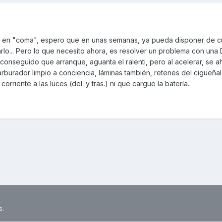
gue en "coma", espero que en unas semanas, ya pueda disponer de c
ntarlo... Pero lo que necesito ahora, es resolver un problema con una 
conseguido que arranque, aguanta el ralenti, pero al acelerar, se 
burador limpio a conciencia, láminas también, retenes del cigueñal s
riente a las luces (del. y tras.) ni que cargue la batería..
s.