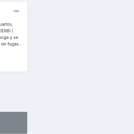
uartos,
DERBI (
ahoga y se
in fugas...